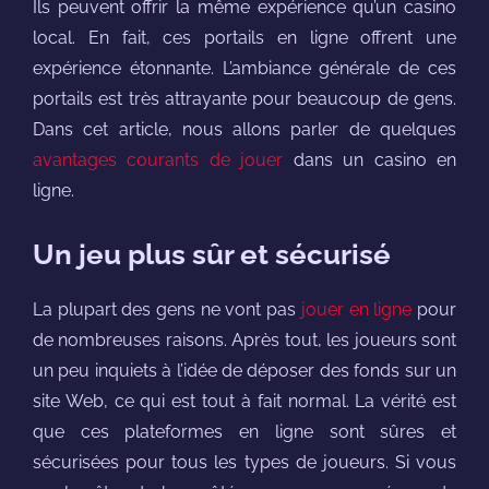
Ils peuvent offrir la même expérience qu’un casino
local. En fait, ces portails en ligne offrent une
expérience étonnante. L’ambiance générale de ces
portails est très attrayante pour beaucoup de gens.
Dans cet article, nous allons parler de quelques
avantages courants de jouer
dans un casino en
ligne.
Un jeu plus sûr et sécurisé
La plupart des gens ne vont pas
jouer en ligne
pour
de nombreuses raisons. Après tout, les joueurs sont
un peu inquiets à l’idée de déposer des fonds sur un
site Web, ce qui est tout à fait normal. La vérité est
que ces plateformes en ligne sont sûres et
sécurisées pour tous les types de joueurs. Si vous