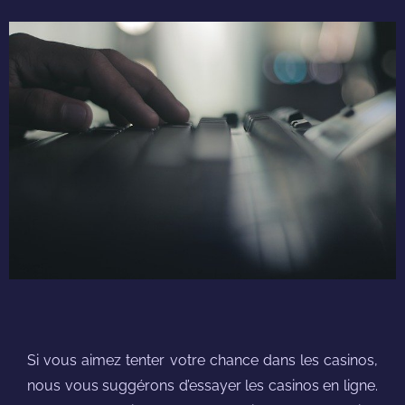
Si vous aimez tenter votre chance dans les casinos,
nous vous suggérons d’essayer les casinos en ligne.