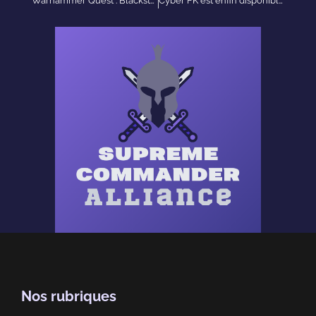
Warhammer Quest : Blackstone Fortress – Plongée dans les profondeurs du donjon spatial
Cyber FK est enfin disponible sur Cyber-FK.fr !
Nos rubriques